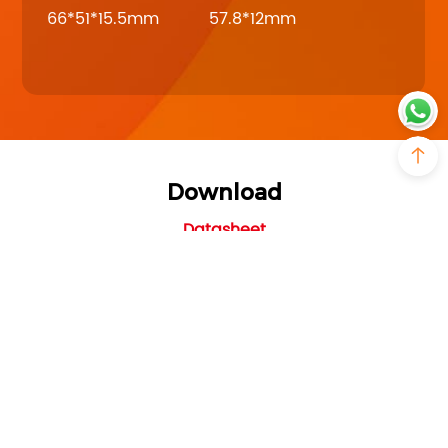
66*51*15.5mm
57.8*12mm
Download
Datasheet
WIFI-1_datasheet_V1.0
PDF - 816KB - Updated Tuesday, October 31,
2023