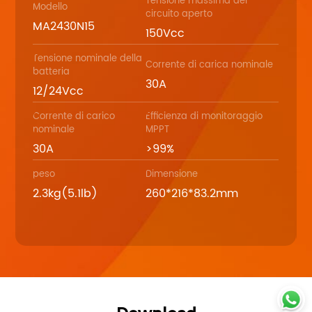
Tensione massima del
Modello
circuito aperto
MA2430N15
150Vcc
Tensione nominale della
Corrente di carica nominale
batteria
30A
12/24Vcc
Corrente di carico
Efficienza di monitoraggio
nominale
MPPT
30A
>99%
peso
Dimensione
2.3kg(5.1lb)
260*216*83.2mm