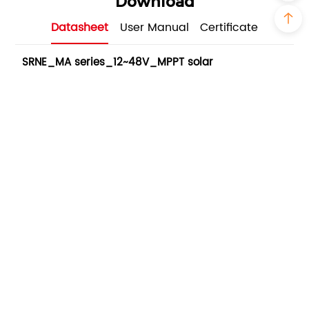
Download
Datasheet
User Manual
Certificate
SRNE_MA series_12~48V_MPPT solar
charge controller_datasheet_1.0
PDF - 2M - Updated Tuesday, July 18, 2023
Case
Sistema camper