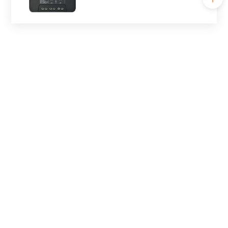
Accessori
Serie BP
12/24/36/48V
60-100A
Modulo WF-1
DC5~25V
≤15m