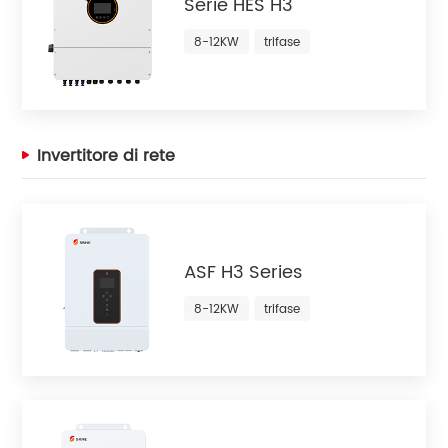
Serie HES H3
8-12KW
trifase
Invertitore di rete
ASF H3 Series
8-12KW
trifase