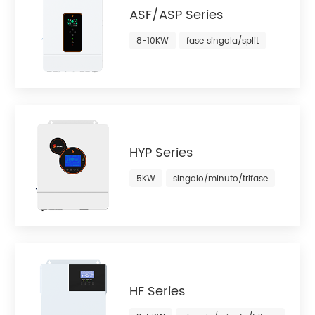
ASF/ASP Series
8-10KW
fase singola/split
HYP Series
5KW
singolo/minuto/trifase
HF Series