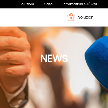
Soluzioni
Caso
Informazioni sull'SRNE
Soluzioni
Profilo
Sistema di accumulo dell’energia
Notizia
Sistema di accumulo dell’ene
NEWS
Serie HESP 4-6KW
ASF H3 Series