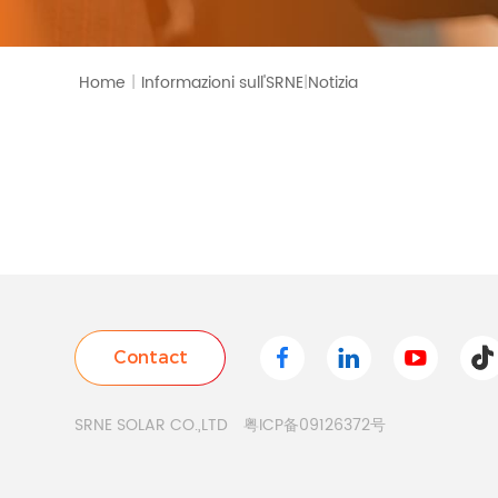
Monitoraggio
Informazioni sull'SRNE
Home
|
Notizia
|
SRNE SOLAR CO.,LTD
粤ICP备09126372号