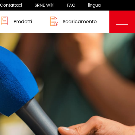
Contattaci
SRNE Wiki
FAQ
lingua
Prodotti
Scaricamento
Blog
Sistema camper
rgia
Sistema camper
 8-12KW
ASF/ASP Series 8-10KW