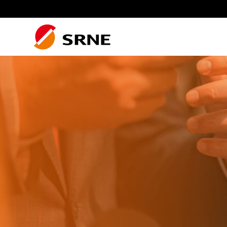
Residenziale fotovoltaico
Impianto Fotovoltaico
Impianto fotovoltaico residenziale
Residenziale
Sistema di accumulo
dell’energia
Sistema camper
Accessori