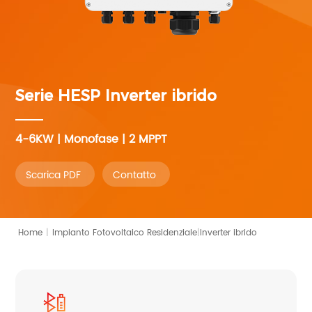
Serie HESP
Inverter ibrido
4-6KW | Monofase | 2 MPPT
Scarica PDF
Contatto
|
Home
|
Inverter ibrido
Impianto Fotovoltaico Residenziale