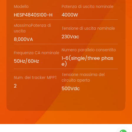
Modello
Potenza di uscita nominale
HESP4840S100-H
4000W
MassimoPotenza di
Tensione di uscita nominale
uscita
230Vac
8,000VA
Numero parallelo consentito
Frequenza CA nominale
1~6(single/three phas
50Hz/60Hz
e)
Tensione massima del
Num. dei tracker MPPT
circuito aperto
2
500Vdc