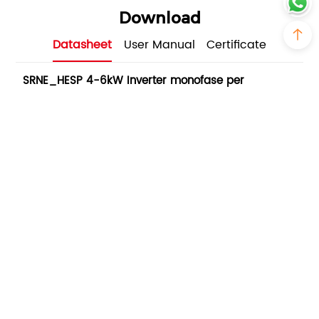
Download
Datasheet
User Manual
Certificate
SRNE_HESP 4-6kW Inverter monofase per
accumulo di energia fotovoltaica a rete
ibrida
PDF - 4M - Updated Monday, September 30,
2024
Case