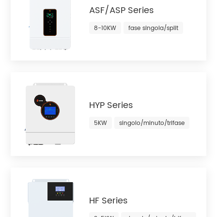
ASF/ASP Series
8-10KW
fase singola/split
HYP Series
5KW
singolo/minuto/trifase
HF Series