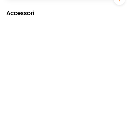
Accessori
Serie BP
12/24/36/48V
60-100A
Modulo WF-1
DC5~25V
≤15m