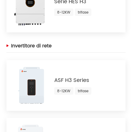
Serie HES H3
8-12KW
trifase
Invertitore di rete
ASF H3 Series
8-12KW
trifase