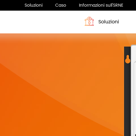
Soluzioni
Caso
Informazioni sull'SRNE
Soluzioni
Profilo
Sistema di accumulo dell’energia
Notizia
Sistema di accumulo dell’ene
Serie HESP 4-6KW
ASF H3 Series