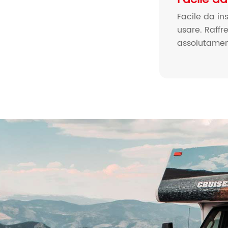
Facile da in
usare. Raff
assolutament