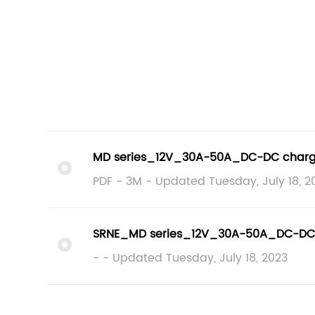
MD series_12V_30A-50A_DC-DC charge
PDF - 3M - Updated Tuesday, July 18, 2
SRNE_MD series_12V_30A-50A_DC-DC c
- - Updated Tuesday, July 18, 2023