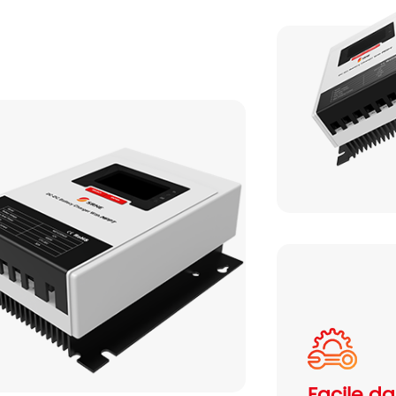
Serie HES H3 8-12KW
Facile d