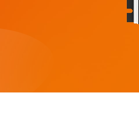
HYP Series 5KW
HF/HFP Series