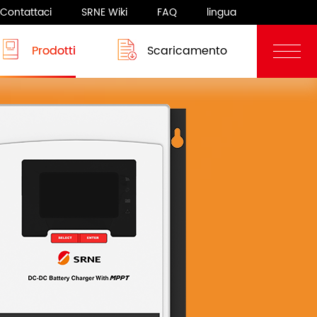
Contattaci
SRNE Wiki
FAQ
lingua
Prodotti
Scaricamento
Blog
Sistema camper
rgia
Sistema camper
 8-12KW
ASF/ASP Series 8-10KW