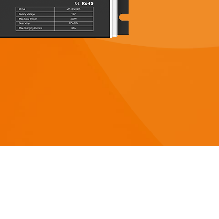
 3-5KW
Serie HESP 8-12KW