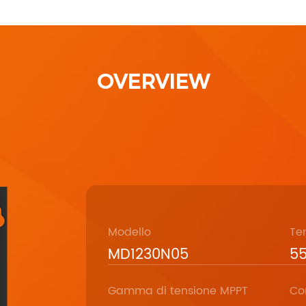
OVERVIEW
Modello
Te
MD1230N05
5
Gamma di tensione MPPT
Co