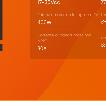
17~36Vcc
2
Potenza massima in ingresso FV
Te
400W
12
Corrente di carica massima
Te
MPPT
13
30A