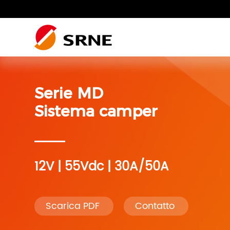
Residenziale fotovoltaico
Serie MD
Impianto Fotovoltaico
Impianto fotovoltaico residenziale
Residenziale
Sistema camper
Sistema di accumulo
dell’energia
12V | 55Vdc | 30A/50A
Sistema camper
Scarica PDF
Contatto
Accessori