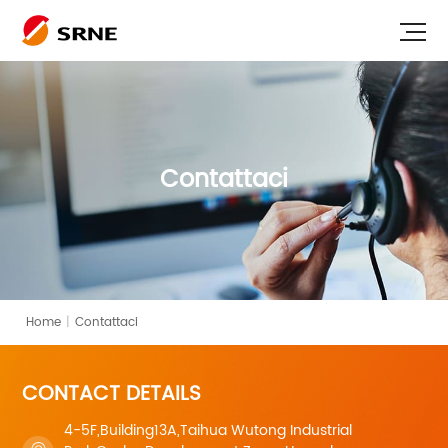
Contattaci
Home
|
Contattaci
CONTACT DETAILS
4-5F,Building13A,Taihua Wutong Industrial