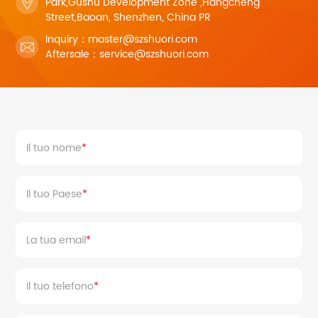
Park,Gushu Development Zone ,Hangcheng
Street,Baoan, Shenzhen, China PR
Inquiry：master@szshuori.com
Aftersale：service@szshuori.com
Il tuo nome
Il tuo Paese
La tua email
Il tuo telefono