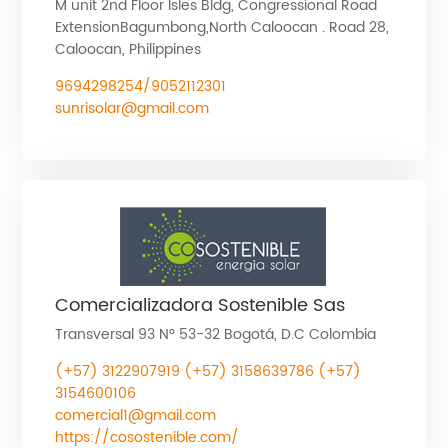
M unit 2nd Floor Isles Bldg, Congressional Road
ExtensionBagumbong,North Caloocan . Road 28,
Caloocan, Philippines
9694298254/9052112301
sunrisolar@gmail.com
Comercializadora Sostenible Sas
Transversal 93 N° 53-32 Bogotá, D.C Colombia
(+57) 3122907919 (+57) 3158639786 (+57)
3154600106
comercial1@gmail.com
https://cosostenible.com/